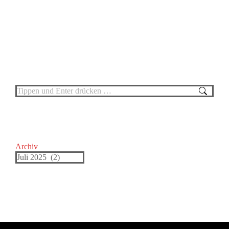
interkultureller Begegnung.
Search:
Archiv
Archiv