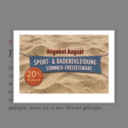
Super Qualität
Für Dich ausgesucht
Die im „Family Store“ angebotenen Waren aus
zweiter Hand werden von unseren haupt- und
ehrenamtlichen Mitarbeiterinnen und Mitarbeitern
kontrolliert, gereinigt und die Kleidungsstücke in
unserer hauseigenen Wäscherei gewaschen und
gebügelt, bevor sie in den Verkauf gelangen.