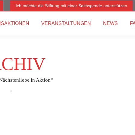
Ich möchte die Stiftung mit einer Sachspende unterstützen
SAKTIONEN
VERANSTALTUNGEN
NEWS
F
CHIV
Nächstenliebe in Aktion“
Apr.
22