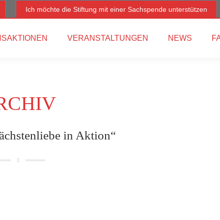
Ich möchte die Stiftung mit einer Sachspende unterstützen
SAKTIONEN
VERANSTALTUNGEN
NEWS
F
RCHIV
ächstenliebe in Aktion“
Apr.
21