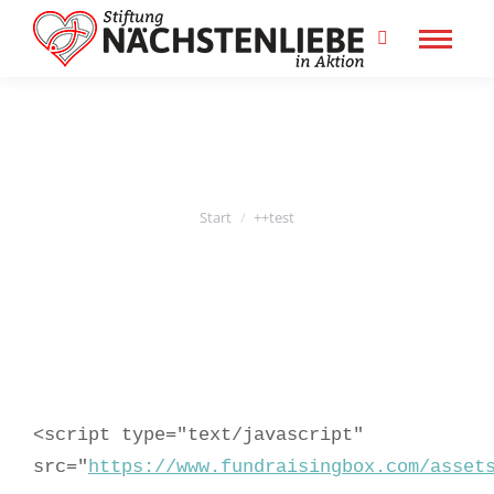
Search:
Sie befinden sich hier:
Start
++test
<script type="text/javascript"
src="
https://www.fundraisingbox.com/asset