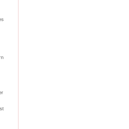
es
rn
er
st