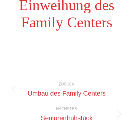
Einweihung des
Family Centers
Album-
ZURÜCK
Navigation
Umbau des Family Centers
Vorheriges
Album:
NÄCHSTES
Seniorenfrühstück
Nächstes
Album: